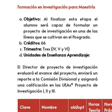
Formación en Investigación para Maestría
Objetivo:
Al finalizar esta etapa el
alumno será capaz de formular un
proyecto de investigación en una de las
líneas que se cultivan en el Posgrado.
Créditos:
66
Trimestre:
Tres (IV, V y VI)
Unidades de Enseñanza Aprendizaje:
El Director de proyecto de investigación
evaluará el avance del proyecto, enviará un
reporte a la Comisión Divisional y asignará
una calificación en las UEAs* Proyecto de
Investigación I, II y III.
Horas
Hor
Clave
Nombre
obl/opt
Teoría
Prác