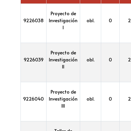
Proyecto de
9226038
Investigación
obl.
0
2
I
Proyecto de
9226039
Investigación
obl.
0
2
II
Proyecto de
9226040
Investigación
obl.
0
2
III
Taller de