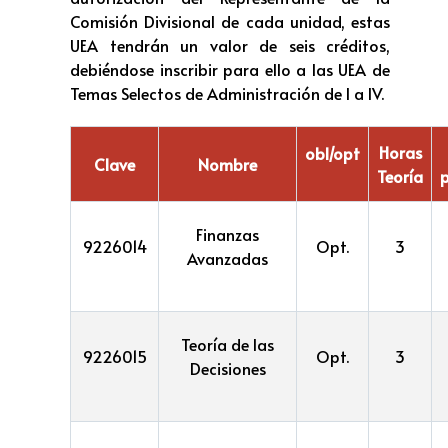
Comisión Divisional de cada unidad, estas
UEA tendrán un valor de seis créditos,
debiéndose inscribir para ello a las UEA de
Temas Selectos de Administración de I a IV.
Horas
obl/opt
Clave
Nombre
Teoría
p
Finanzas
9226014
Opt.
3
Avanzadas
Teoría de las
9226015
Opt.
3
Decisiones