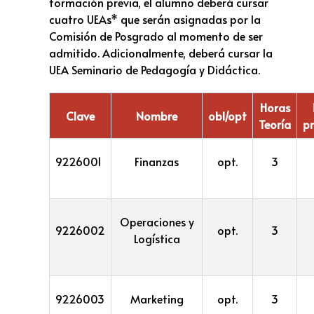
formación previa, el alumno deberá cursar
cuatro UEAs* que serán asignadas por la
Comisión de Posgrado al momento de ser
admitido. Adicionalmente, deberá cursar la
UEA Seminario de Pedagogía y Didáctica.
Horas
Clave
Nombre
obl/opt
Teoría
pr
9226001
Finanzas
opt.
3
Operaciones y
9226002
opt.
3
Logística
9226003
Marketing
opt.
3