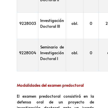
Investigación
9228003
obl.
0
2
Doctoral III
Seminario de
9228004
Investigación
obl.
0
Doctoral I
Modalidades del examen predoctoral
El examen predoctoral consistirá en la
defensa oral de un proyecto de
investigación doctoral ante un jurado