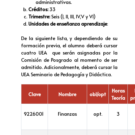
administrativas.
Créditos:
33
Trimestre:
Seis (I, II, III, IV,V y VI)
Unidades de enseñanza aprendizaje
:
De la siguiente lista, y dependiendo de su
formación previa, el alumno deberá cursar
cuatro UEA que serán asignadas por la
Comisión de Posgrado al momento de ser
admitido. Adicionalmente, deberá cursar la
UEA Seminario de Pedagogía y Didáctica.
Horas
Clave
Nombre
obl/opt
Teoría
pr
9226001
Finanzas
opt.
3