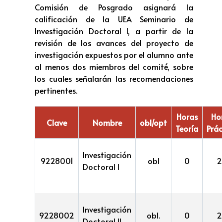
Comisión de Posgrado asignará la
calificación de la UEA Seminario de
Investigación Doctoral I, a partir de la
revisión de los avances del proyecto de
investigación expuestos por el alumno ante
al menos dos miembros del comité, sobre
los cuales señalarán las recomendaciones
pertinentes.
Horas
Ho
Clave
Nombre
obl/opt
Teoría
Prác
Investigación
9228001
obl
0
2
Doctoral I
Investigación
9228002
obl.
0
2
Doctoral II