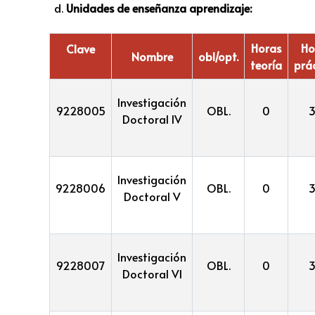
Unidades de enseñanza aprendizaje:
Horas
Ho
Clave
Nombre
obl/opt.
teoría
prá
Investigación
9228005
OBL.
0
Doctoral IV
Investigación
9228006
OBL.
0
Doctoral V
Investigación
9228007
OBL.
0
Doctoral VI