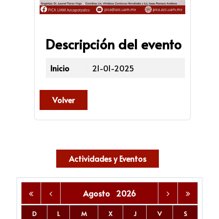
Descripción del evento
Inicio
21-01-2025
Volver
Actividades y Eventos
Agosto
2026
D
L
M
X
J
V
S